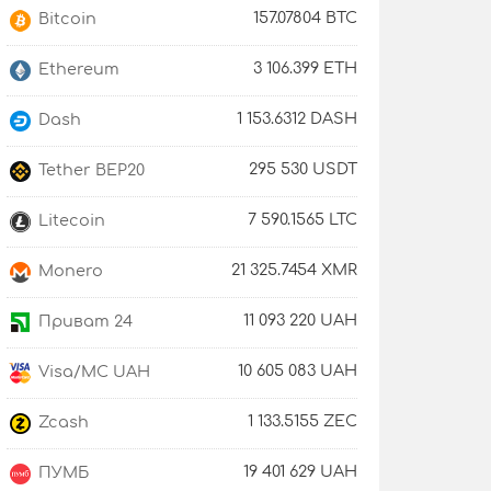
157.07804 BTC
Bitcoin
3 106.399 ETH
Ethereum
1 153.6312 DASH
Dash
295 530 USDT
Tether BEP20
7 590.1565 LTC
Litecoin
21 325.7454 XMR
Monero
11 093 220 UAH
Приват 24
10 605 083 UAH
Visa/MC UAH
1 133.5155 ZEC
Zcash
19 401 629 UAH
ПУМБ