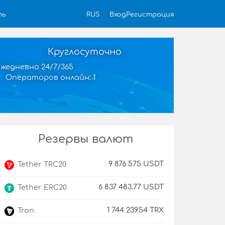
Вход
Регистрация
ть
RUS
Круглосуточно
жедневно 24/7/365
Операторов онлайн: 1
Резервы валют
9 876 575 USDT
Tether TRC20
6 837 483.77 USDT
Tether ERC20
1 744 239.54 TRX
Tron