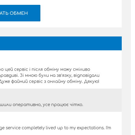
АТЬ ОБМЕН
 цей сервіс і після обміну можу сміливо
авдиві. Зі мною були на звʼязку, відповідали
уже файний сервіс з онлайну обміну. Дякую!
ршили оперативно, усе працює чітко.
ge service completely lived up to my expectations. I'm