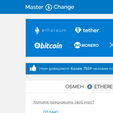
Нам доверяют
более 7559
человек п
ETHER
ОБМЕН
Хотите предложить свой курс?
ОТДАЮ