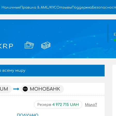
Наличные
Правила & AML/KYC
Отзывы
Поддержка
Безопаснос
Е
о всему миру
EUM
МОНОБАНК
Резерв
4 972 715 UAH
Мало?
ПОЛУЧАЮ