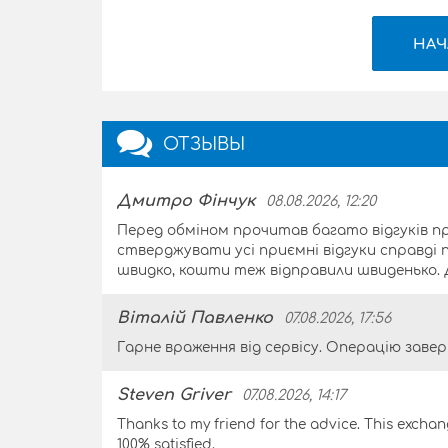
НАЧ
ОТЗЫВЫ
Дмитро Фінчук
08.08.2026, 12:20
Перед обміном прочитав багато відгуків про
стверджувати усі приємні відгуки справді пр
швидко, кошти теж відправили швиденько. Д
Віталій Павленко
07.08.2026, 17:56
Гарне враження від сервісу. Операцію заве
Steven Griver
07.08.2026, 14:17
Thanks to my friend for the advice. This exchan
100% satisfied.