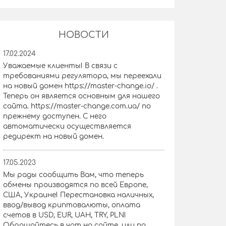
НОВОСТИ
17.02.2024
Уважаемые клиенты! В связи с
требованиями регулятора, мы переехали
на новый домен https://master-change.io/ .
Теперь он является основным для нашего
сайта. https://master-change.com.ua/ по
прежнему доступен. С него
автоматически осуществляется
редирект на новый домен.
17.05.2023
Мы рады сообщить Вам, что теперь
обмены производятся по всей Европе,
США, Украине! Перестановка наличных,
ввод/вывод криптовалюты, оплата
счетов в USD, EUR, UAH, TRY, PLN!
Обращайтесь в чат на сайте, или по