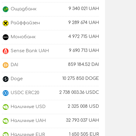
9 340 021 UAH
Ощадбанк
9 289 674 UAH
Райффайзен
4 972 715 UAH
Монобанк
9 690 713 UAH
Sense Bank UAH
859 184.52 DAI
DAI
10 275 850 DOGE
Doge
2 738 003.36 USDC
USDC ERC20
2 325 008 USD
Наличные USD
32 793 037 UAH
Наличные UAH
1 650 505 EUR
Наличные EUR